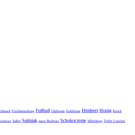
Fußball
Himbeer
Honig
schmack
Fruchtmischung
Glühwein
Goldnüsse
Kirsch
Salmiak
Schokocreme
bonbons
Salbei
saure Bonbons
Silberlinge
Töffte Lutscher