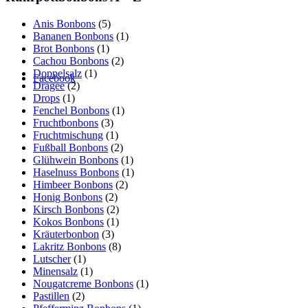
Anis Bonbons
(5)
Bananen Bonbons
(1)
Brot Bonbons
(1)
Cachou Bonbons
(2)
Doppelsalz
(1)
Facebook
Dragee
(2)
Drops
(1)
Fenchel Bonbons
(1)
Fruchtbonbons
(3)
Fruchtmischung
(1)
Fußball Bonbons
(2)
Glühwein Bonbons
(1)
Haselnuss Bonbons
(1)
Himbeer Bonbons
(2)
Honig Bonbons
(2)
Kirsch Bonbons
(2)
Kokos Bonbons
(1)
Kräuterbonbon
(3)
Lakritz Bonbons
(8)
Lutscher
(1)
Minensalz
(1)
Nougatcreme Bonbons
(1)
Pastillen
(2)