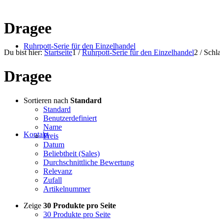
Dragee
Ruhrpott-Serie für den Einzelhandel
Du bist hier:
Startseite
1
/
Ruhrpott-Serie für den Einzelhandel
2
/
Schl
Dragee
Sortieren nach
Standard
Standard
Benutzerdefiniert
Name
Kontakt
Preis
Datum
Beliebtheit (Sales)
Durchschnittliche Bewertung
Relevanz
Zufall
Artikelnummer
Zeige
30 Produkte pro Seite
30 Produkte pro Seite