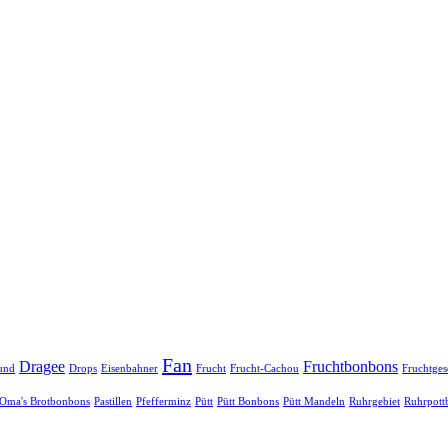
Fan
Dragee
Fruchtbonbons
und
Drops
Eisenbahner
Frucht
Frucht-Cachou
Fruchtge
Oma's Brotbonbons
Pastillen
Pfefferminz
Pütt
Pütt Bonbons
Pütt Mandeln
Ruhrgebiet
Ruhrpott