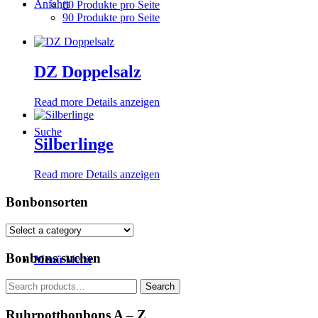
Anfahrt
60 Produkte pro Seite
90 Produkte pro Seite
DZ Doppelsalz
Read more
Details anzeigen
Suche
Silberlinge
Read more
Details anzeigen
Bonbonsorten
Bonbons suchen
Menü
Menü
Search
Search
for:
Ruhrpottbonbons A – Z