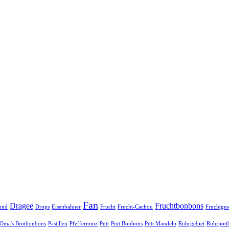
Fan
Dragee
Fruchtbonbons
und
Drops
Eisenbahner
Frucht
Frucht-Cachou
Fruchtge
Oma's Brotbonbons
Pastillen
Pfefferminz
Pütt
Pütt Bonbons
Pütt Mandeln
Ruhrgebiet
Ruhrpott