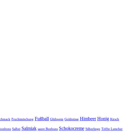
Fußball
Himbeer
Honig
schmack
Fruchtmischung
Glühwein
Goldnüsse
Kirsch
Salmiak
Schokocreme
bonbons
Salbei
saure Bonbons
Silberlinge
Töffte Lutscher