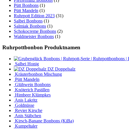
Pfefferminz Bonbons
(1)
Pütt Bonbons
(1)
Pütt Mandeln
(1)
Ruhrpott Edition 2023
(31)
Salbei Bonbons
(1)
Salmiak Bonbons
(1)
Schokocreme Bonbons
(2)
Waldmeister Bonbons
(1)
Ruhrpottbonbon Produktnamen
Salbei Honig
DZ Doppelsalz
Kräuterbonbon Mischung
Pütt Mandeln
Glühwein Bonbons
Knöterich Pastillen
Himbeer Klümpkes
Anis Lakritz
Goldnüsse
Revier Kirsche
Anis Stäbchen
Kirsch-Banane Bonbons (KiBa)
Kumpeltaler