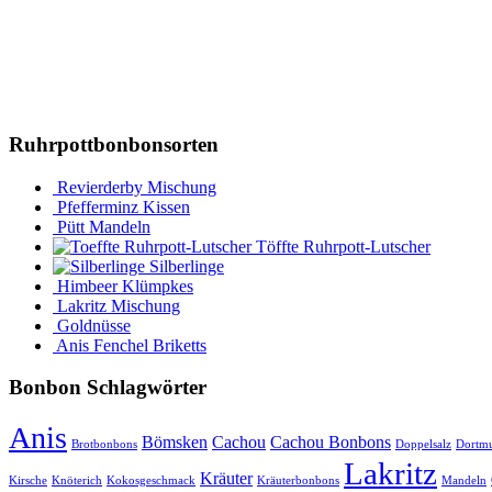
Ruhrpottbonbonsorten
Revierderby Mischung
Pfefferminz Kissen
Pütt Mandeln
Töffte Ruhrpott-Lutscher
Silberlinge
Himbeer Klümpkes
Lakritz Mischung
Goldnüsse
Anis Fenchel Briketts
Bonbon Schlagwörter
Anis
Bömsken
Cachou
Cachou Bonbons
Brotbonbons
Doppelsalz
Dortm
Lakritz
Kräuter
Kirsche
Knöterich
Kokosgeschmack
Kräuterbonbons
Mandeln