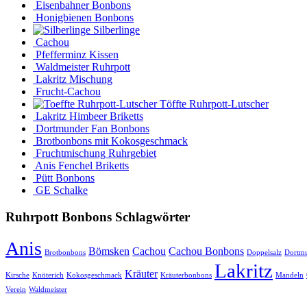
Eisenbahner Bonbons
Honigbienen Bonbons
Silberlinge
Cachou
Pfefferminz Kissen
Waldmeister Ruhrpott
Lakritz Mischung
Frucht-Cachou
Töffte Ruhrpott-Lutscher
Lakritz Himbeer Briketts
Dortmunder Fan Bonbons
Brotbonbons mit Kokosgeschmack
Fruchtmischung Ruhrgebiet
Anis Fenchel Briketts
Pütt Bonbons
GE Schalke
Ruhrpott Bonbons Schlagwörter
Anis
Bömsken
Cachou
Cachou Bonbons
Brotbonbons
Doppelsalz
Dortm
Lakritz
Kräuter
Kirsche
Knöterich
Kokosgeschmack
Kräuterbonbons
Mandeln
Verein
Waldmeister