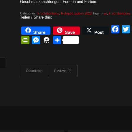
Geschmacksrichtungen, Formen und Farben.
Categories:
Fruchtbonbons
,
Ruhrpott Edition 2023
Tags:
Fan
,
Fruchtbonbons
Teilen / Share this:
Face
Share
Save
Post
PrintFriendly
Messenger
Threema
Share
Description
Reviews (0)