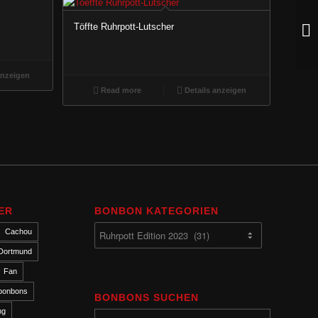
Töffte Ruhrpott-Lutscher
anzeigen
Read more
Details anzeigen
ER
BONBON KATEGORIEN
Cachou
Dortmund
Fan
bonbons
BONBONS SUCHEN
ng