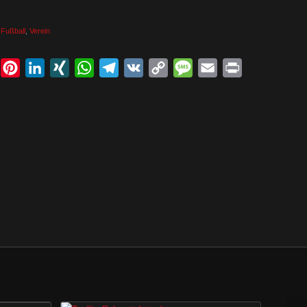
,
Fußball
,
Verein
book
Twitter
Pinterest
LinkedIn
XING
WhatsApp
Telegram
VK
Copy
Message
Email
Print
Link