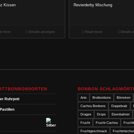
nz Kissen
Revierderby Mischung
d more
Details anzeigen
Read more
Details 
OTTBONBONSORTEN
BONBON SCHLAGWÖRT
Anis
Brotbonbons
Bömsken
er Ruhrpott
Cachou Bonbons
Doppelsalz
Pastillen
Dragee
Drops
Eisenbahner
Frucht
Frucht-Cachou
Frucht
Fruchtgeschmack
Fruchtmischu