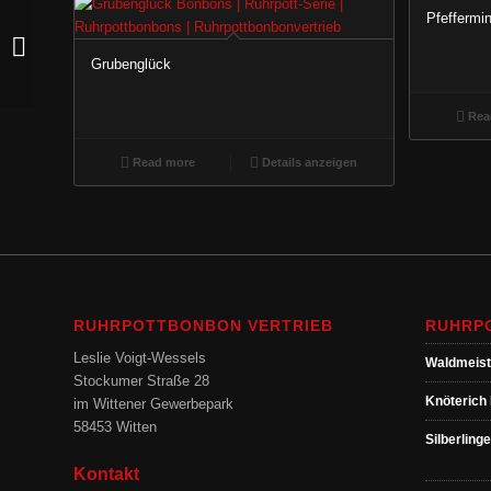
Pfeffermi
Eisenbahner Bonbons
Grubenglück
Rea
Read more
Details anzeigen
RUHRPOTTBONBON VERTRIEB
RUHRP
Leslie Voigt-Wessels
Waldmeist
Stockumer Straße 28
Knöterich 
im Wittener Gewerbepark
58453 Witten
Silberlinge
Kontakt