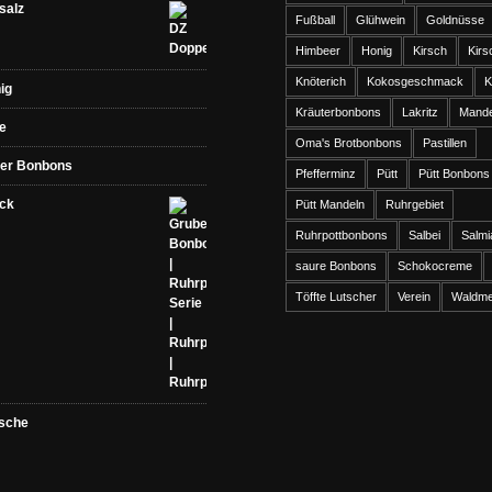
salz
Fußball
Glühwein
Goldnüsse
Himbeer
Honig
Kirsch
Kirs
Knöterich
Kokosgeschmack
K
ig
Kräuterbonbons
Lakritz
Mande
e
Oma's Brotbonbons
Pastillen
er Bonbons
Pfefferminz
Pütt
Pütt Bonbons
ck
Pütt Mandeln
Ruhrgebiet
Ruhrpottbonbons
Salbei
Salmi
saure Bonbons
Schokocreme
Töffte Lutscher
Verein
Waldme
rsche