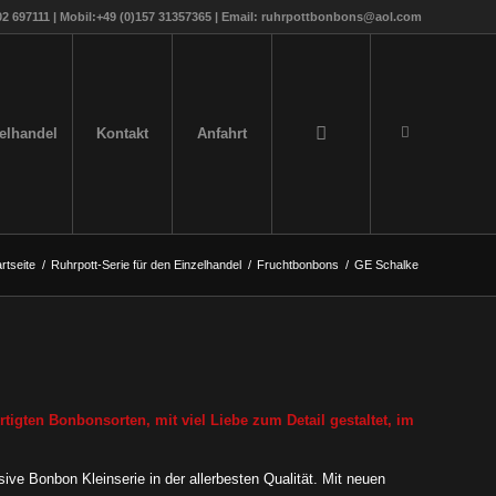
 697111 | Mobil:+49 (0)157 31357365 | Email: ruhrpottbonbons@aol.com
zelhandel
Kontakt
Anfahrt
rtseite
/
Ruhrpott-Serie für den Einzelhandel
/
Fruchtbonbons
/
GE Schalke
tigten Bonbonsorten, mit viel Liebe zum Detail gestaltet, im
ive Bonbon Kleinserie in der allerbesten Qualität. Mit neuen