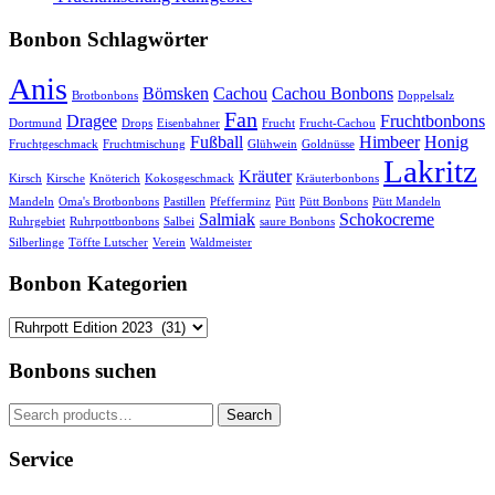
Bonbon Schlagwörter
Anis
Bömsken
Cachou
Cachou Bonbons
Brotbonbons
Doppelsalz
Fan
Dragee
Fruchtbonbons
Dortmund
Drops
Eisenbahner
Frucht
Frucht-Cachou
Fußball
Himbeer
Honig
Fruchtgeschmack
Fruchtmischung
Glühwein
Goldnüsse
Lakritz
Kräuter
Kirsch
Kirsche
Knöterich
Kokosgeschmack
Kräuterbonbons
Mandeln
Oma's Brotbonbons
Pastillen
Pfefferminz
Pütt
Pütt Bonbons
Pütt Mandeln
Salmiak
Schokocreme
Ruhrgebiet
Ruhrpottbonbons
Salbei
saure Bonbons
Silberlinge
Töffte Lutscher
Verein
Waldmeister
Bonbon Kategorien
Bonbons suchen
Search
Search
for:
Service