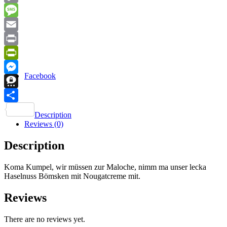
Copy
Link
Message
Email
Print
PrintFriendly
Facebook
Messenger
Threema
Share
Description
Reviews (0)
Description
Koma Kumpel, wir müssen zur Maloche, nimm ma unser lecka
Haselnuss Bömsken mit Nougatcreme mit.
Reviews
There are no reviews yet.