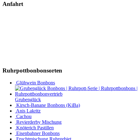
Anfahrt
Ruhrpottbonbonsorten
Glühwein Bonbons
Grubenglück
Kirsch-Banane Bonbons (KiBa)
Anis Lakritz
Cachou
Revierderby Mischung
Knöterich Pastillen
Eisenbahner Bonbons
Fruchtmischung Ruhrgebiet