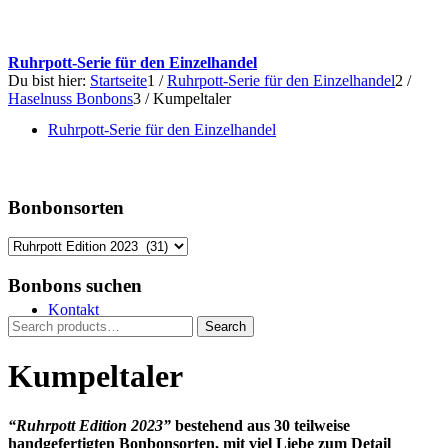
Ruhrpott-Serie für den Einzelhandel
Du bist hier:
Startseite
1
/
Ruhrpott-Serie für den Einzelhandel
2
/
Haselnuss Bonbons
3
/
Kumpeltaler
Ruhrpott-Serie für den Einzelhandel
Bonbonsorten
Bonbons suchen
Kontakt
Search
Search
for:
Kumpeltaler
“Ruhrpott Edition 2023”
bestehend aus 30 teilweise
handgefertigten Bonbonsorten, mit viel Liebe zum Detail