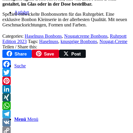
gestaltet, im Glas oder in der Dose bestellbar.
Anfahrt
Speziell entwickelte Bonbonsorten für das Ruhrgebiet. Eine
exklusive Bonbon Kleinserie in der allerbesten Qualität. Mit neuen
Geschmacksrichtungen, Formen und Farben.
Categories:
Haselnuss Bonbons
,
Nougatcreme Bonbons
,
Ruhrpott
Edition 2023
Tags:
Haselnuss
,
knusprige Bonbons
,
Nougat-Creme
Teilen / Share this:
Share
Save
Post
Suche
Facebook
Twitter
Pinterest
LinkedIn
XING
WhatsApp
Menü
Menü
Telegram
VK