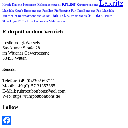
Lakritz
Kräuter
Kirsch
Kirsche
Knöterich
Kokosgeschmack
Kräuterbonbons
Mandeln
Oma's Brotbonbons
Pastillen
Pfefferminz
Pütt
Pütt Bonbons
Pütt Mandeln
Salmiak
Schokocreme
Ruhrgebiet
Ruhrpottbonbons
Salbei
saure Bonbons
Silberlinge
Töffte Lutscher
Verein
Waldmeister
Ruhrpottbonbon Vertrieb
Leslie Voigt-Wessels
Stockumer Straße 28
im Wittener Gewerbepark
58453 Witten
Kontakt
Telefon: +49 (0)2302 697111
Mobil: +49 (0)157 31357365
E-Mail: ruhrpottbonbons@aol.com
Web: https://ruhrpottbonbons.de
Follow