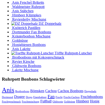
Anis Fenchel Briketts
Waldmeister Ruhrpott
Anis Stäbchen
Himbeer Klümpkes
Revierderby Mischung
DZ Doppelsalz
Knöterich Pastillen
Dortmunder Fan Bonbons
Kräuterbonbon Mischung
Goldnüsse
Honigbienen Bonbons
Anis Lakritz
Töffte Ruhrpott-Lutscher
Brotbonbons mit Kokosgeschmack
Revier Kirsche
Glühwein Bonbons
Lakritz Mischung
Ruhrpott Bonbons Schlagwörter
Anis
Bömsken
Cachou
Cachou Bonbons
Brotbonbons
Doppelsalz
Fan
Dragee
Fruchtbonbons
Dortmund
Drops
Eisenbahner
Frucht
Frucht-Cachou
Fußball
Himbeer
Honig
Fruchtgeschmack
Fruchtmischung
Glühwein
Goldnüsse