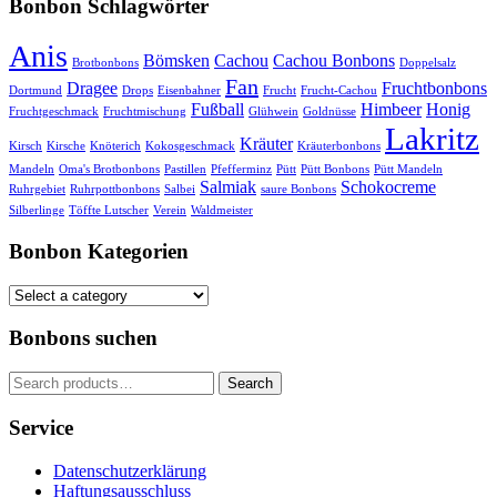
Bonbon Schlagwörter
Anis
Bömsken
Cachou
Cachou Bonbons
Brotbonbons
Doppelsalz
Fan
Dragee
Fruchtbonbons
Dortmund
Drops
Eisenbahner
Frucht
Frucht-Cachou
Fußball
Himbeer
Honig
Fruchtgeschmack
Fruchtmischung
Glühwein
Goldnüsse
Lakritz
Kräuter
Kirsch
Kirsche
Knöterich
Kokosgeschmack
Kräuterbonbons
Mandeln
Oma's Brotbonbons
Pastillen
Pfefferminz
Pütt
Pütt Bonbons
Pütt Mandeln
Salmiak
Schokocreme
Ruhrgebiet
Ruhrpottbonbons
Salbei
saure Bonbons
Silberlinge
Töffte Lutscher
Verein
Waldmeister
Bonbon Kategorien
Bonbons suchen
Search
Search
for:
Service
Datenschutzerklärung
Haftungsausschluss