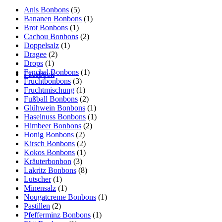
Anis Bonbons
(5)
Bananen Bonbons
(1)
Brot Bonbons
(1)
Cachou Bonbons
(2)
Doppelsalz
(1)
Dragee
(2)
Drops
(1)
Fenchel Bonbons
(1)
Facebook
Fruchtbonbons
(3)
Fruchtmischung
(1)
Fußball Bonbons
(2)
Glühwein Bonbons
(1)
Haselnuss Bonbons
(1)
Himbeer Bonbons
(2)
Honig Bonbons
(2)
Kirsch Bonbons
(2)
Kokos Bonbons
(1)
Kräuterbonbon
(3)
Lakritz Bonbons
(8)
Lutscher
(1)
Minensalz
(1)
Nougatcreme Bonbons
(1)
Pastillen
(2)
Pfefferminz Bonbons
(1)